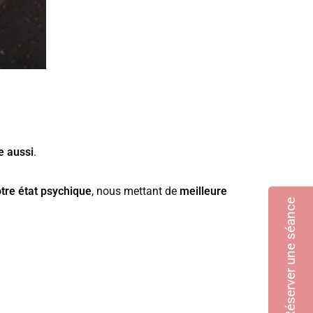
e aussi
.
re état psychique
, nous mettant de
meilleure
Réserver une séance