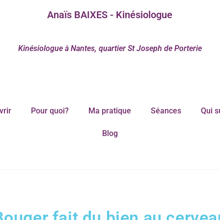
Anaïs BAIXES - Kinésiologue
Kinésiologue à Nantes, quartier St Joseph de Porterie
rir
Pour quoi?
Ma pratique
Séances
Qui s
Blog
Bouger fait du bien au cervea