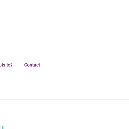
uis-je?
Contact
u