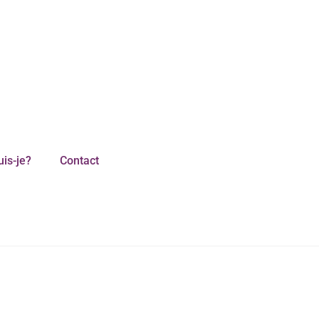
uis-je?
Contact