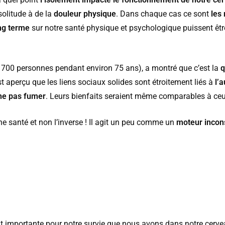
 solitude à de la
douleur physique
. Dans chaque cas ce sont
les
ng terme
sur notre santé physique et psychologique puissent êt
 700 personnes pendant environ 75 ans), a montré que c’est la
q
’est aperçu que les liens sociaux solides sont étroitement liés à
l’
ne pas fumer
. Leurs bienfaits seraient même comparables à ce
ne santé et non l’inverse ! Il agit un peu comme un
moteur incon
ent importante pour notre survie que nous avons dans notre cerve