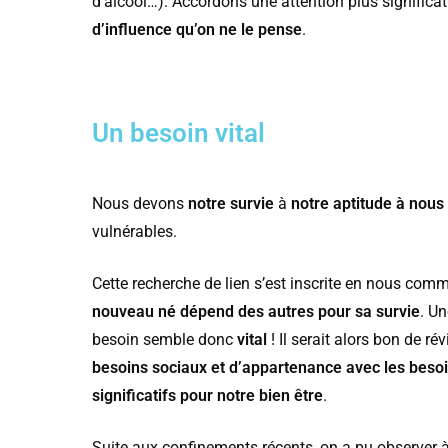
d’alcool…). Accordons une attention plus significa
d’influence qu’on ne le pense
.
Un besoin vital
Nous devons
notre survie
à
notre aptitude à nous 
vulnérables.
Cette recherche de lien s’est inscrite en nous co
nouveau né dépend des autres pour sa survie
. Un
besoin semble donc
vital
! Il serait alors bon de 
besoins sociaux et d’appartenance avec les beso
significatifs pour notre bien être
.
Suite aux confinements récents, on a pu observer 