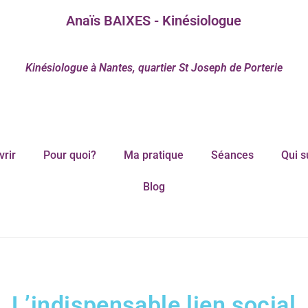
Anaïs BAIXES - Kinésiologue
Kinésiologue à Nantes, quartier St Joseph de Porterie
rir
Pour quoi?
Ma pratique
Séances
Qui s
Blog
L’indispensable lien social