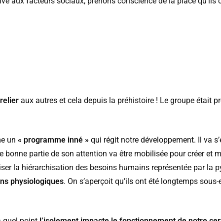
tive aux facteurs sociaux, prenons conscience de la place qu’ils
relier
aux autres et cela depuis la préhistoire ! Le groupe était p
mme un
« programme inné »
qui régit notre développement. Il va 
e bonne partie de son attention va être mobilisée pour créer et m
réviser la hiérarchisation des besoins humains représentée par 
ins physiologiques
. On s’aperçoit qu’ils ont été longtemps sous
à quel point
l’isolement impacte le fonctionnement de notre ce