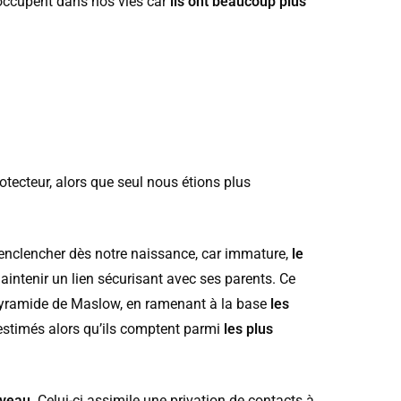
 occupent dans nos vies car
ils ont beaucoup plus
rotecteur, alors que seul nous étions plus
s’enclencher dès notre naissance, car immature,
le
aintenir un lien sécurisant avec ses parents. Ce
la pyramide de Maslow, en ramenant à la base
les
-estimés alors qu’ils comptent parmi
les plus
rveau
. Celui-ci assimile une privation de contacts à