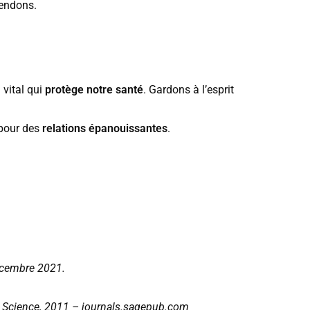
endons.
 vital qui
protège notre santé
. Gardons à l’esprit
 pour des
relations épanouissantes
.
décembre 2021.
al Science, 2011 – journals.sagepub.com