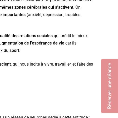
 mêmes zones cérébrales qui s’activent
. On
re
importantes
(anxiété, dépression, troubles
ualité des relations sociales
qui prédit le mieux
augmentation de l’espérance de vie
car ils
ux du
sport
.
scient
, qui nous incite à vivre, travailler, et faire des
Réserver une séance
au un réseau de neurones dédié à cette aptitude :