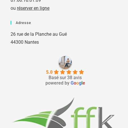
07.66.16.01.09
ou
réserver en ligne
Adresse
26 rue de la Planche au Gué
44300 Nantes
5.0
Basé sur 38 avis
powered by
G
o
o
g
l
e