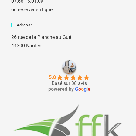
07.66.16.01.09
ou
réserver en ligne
Adresse
26 rue de la Planche au Gué
44300 Nantes
5.0
Basé sur 38 avis
powered by
G
o
o
g
l
e