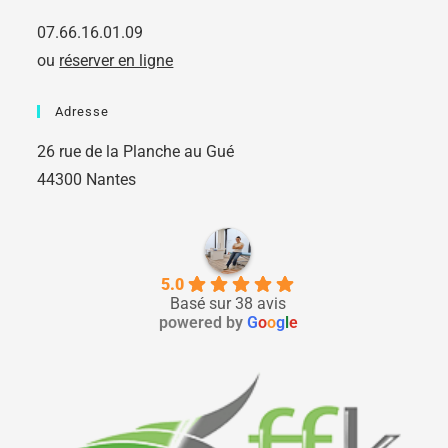
07.66.16.01.09
ou
réserver en ligne
Adresse
26 rue de la Planche au Gué
44300 Nantes
5.0
Basé sur 38 avis
powered by
G
o
o
g
l
e