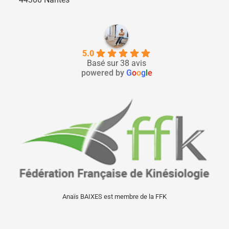
5.0
Basé sur 38 avis
powered by
G
o
o
g
l
e
Anaïs BAIXES est membre de la FFK