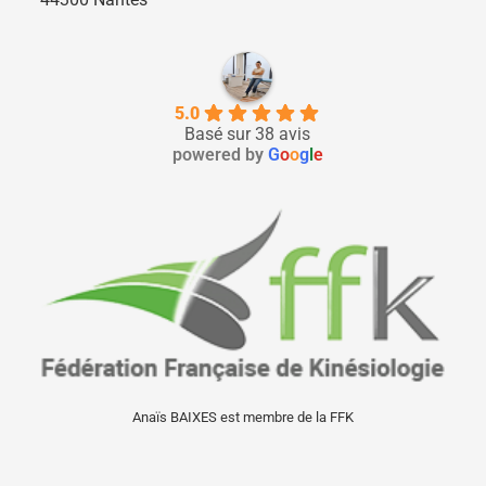
5.0
Basé sur 38 avis
powered by
G
o
o
g
l
e
Anaïs BAIXES est membre de la FFK