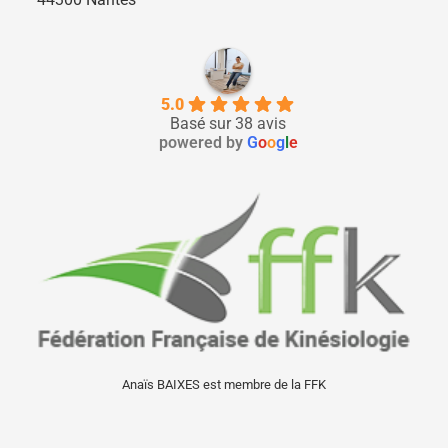
5.0
Basé sur 38 avis
powered by
G
o
o
g
l
e
Anaïs BAIXES est membre de la FFK